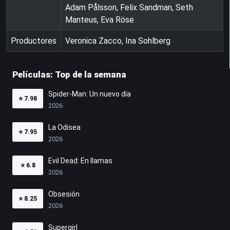
Adam Pålsson, Felix Sandman, Seth
Manteus, Eva Röse
Productores
Veronica Zacco, Ina Sohlberg
Películas: Top de la semana
Spider-Man: Un nuevo día
⭐
7.98
2026
La Odisea
⭐
7.95
2026
Evil Dead: En llamas
⭐
6.8
2026
Obsesión
⭐
8.25
2026
Supergirl