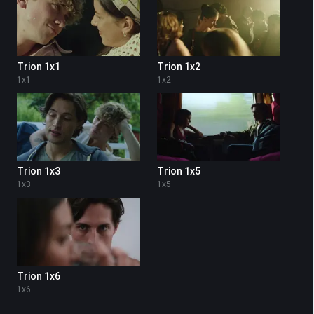
Trion 1x1
Trion 1x2
1
x
1
1
x
2
Trion 1x3
Trion 1x5
1
x
3
1
x
5
Trion 1x6
1
x
6