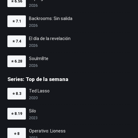
⭐
6.56
2026
Backrooms: Sin salida
⭐
7.1
2026
El día de la revelación
⭐
7.4
2026
Soulm8te
⭐
6.28
2026
Series: Top de la semana
Ted Lasso
⭐
8.3
2020
Silo
⭐
8.19
2023
Operativo: Lioness
⭐
8
2023