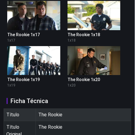
The Rookie 1x17
The Rookie 1x18
1
x
17
1
x
18
The Rookie 1x19
The Rookie 1x20
1
x
19
1
x
20
Ficha Técnica
Título
The Rookie
Título
The Rookie
Original