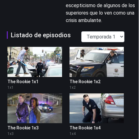
escepticismo de algunos de los
superiores que lo ven como una
crisis ambulante.
Listado de episodios
The Rookie 1x1
The Rookie 1x2
1
x
1
1
x
2
The Rookie 1x3
The Rookie 1x4
1
x
3
1
x
4