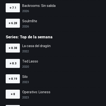
Backrooms: Sin salida
⭐
7.1
2026
Soulm8te
⭐
6.28
2026
Series: Top de la semana
La casa del dragón
⭐
8.38
2022
Ted Lasso
⭐
8.3
2020
Silo
⭐
8.19
2023
Operativo: Lioness
⭐
8
2023