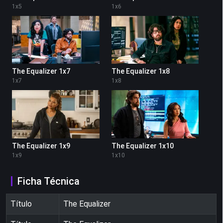
1
x
5
1
x
6
The Equalizer 1x7
The Equalizer 1x8
1
x
7
1
x
8
The Equalizer 1x9
The Equalizer 1x10
1
x
9
1
x
10
Ficha Técnica
Título
The Equalizer