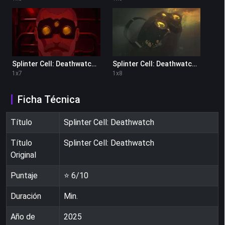
Splinter Cell: Deathwatch 1x7
Splinter Cell: Deathwatch 1x8
1
x
7
1
x
8
Ficha Técnica
Título
Splinter Cell: Deathwatch
Título
Splinter Cell: Deathwatch
Original
Puntaje
⭐
6
/10
Duración
Min.
Año de
2025