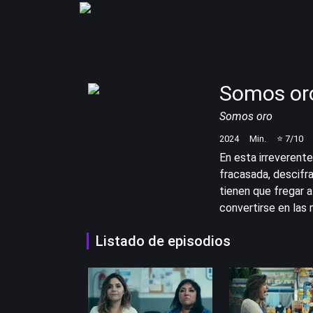
Somos or
Somos oro
2024
Min.
⭐
7
/10
En esta irreverent
fracasada, descifra
tienen que fregar a
convertirse en las 
Listado de episodios