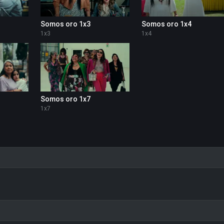
Somos oro 1x3
Somos oro 1x4
1
x
3
1
x
4
Somos oro 1x7
1
x
7