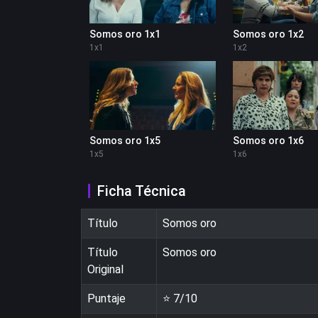
Somos oro 1x1
Somos oro 1x2
1
x
1
1
x
2
Somos oro 1x5
Somos oro 1x6
1
x
5
1
x
6
Ficha Técnica
Título
Somos oro
Título
Somos oro
Original
Puntaje
⭐
7
/10