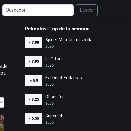
Buscar
Películas: Top de la semana
Spider-Man: Un nuevo día
⭐
7.98
2026
La Odisea
⭐
7.95
vida
2026
iba
Evil Dead: En llamas
⭐
6.8
2026
Obsesión
⭐
8.25
2026
Supergirl
⭐
6.56
2026