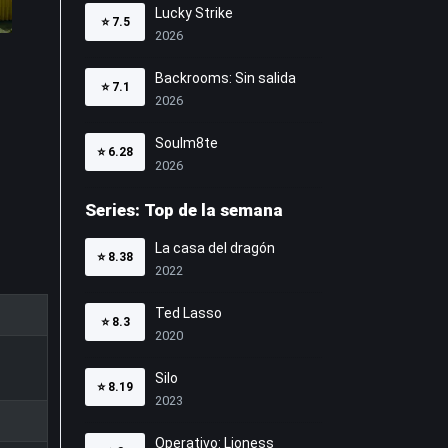
Lucky Strike
⭐
7.5
2026
Backrooms: Sin salida
⭐
7.1
2026
Soulm8te
⭐
6.28
2026
Series: Top de la semana
La casa del dragón
⭐
8.38
2022
Ted Lasso
⭐
8.3
2020
Silo
⭐
8.19
2023
Operativo: Lioness