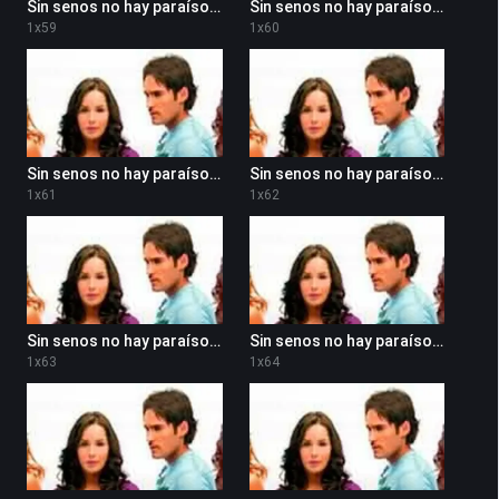
Sin senos no hay paraíso 1x59
Sin senos no hay paraíso 1x60
1
x
59
1
x
60
Sin senos no hay paraíso 1x61
Sin senos no hay paraíso 1x62
1
x
61
1
x
62
Sin senos no hay paraíso 1x63
Sin senos no hay paraíso 1x64
1
x
63
1
x
64