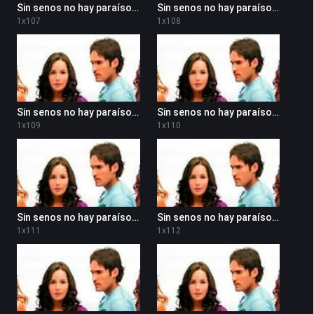
Sin senos no hay paraíso 1x107
Sin senos no hay paraíso 1x108
1
x
107
1
x
108
Sin senos no hay paraíso 1x109
Sin senos no hay paraíso 1x110
1
x
109
1
x
110
Sin senos no hay paraíso 1x111
Sin senos no hay paraíso 1x112
1
x
111
1
x
112