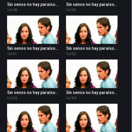
Sin senos no hay paraíso 1x149
Sin senos no hay paraíso 1x150
1
x
149
1
x
150
Sin senos no hay paraíso 1x151
Sin senos no hay paraíso 1x152
1
x
151
1
x
152
Sin senos no hay paraíso 1x153
Sin senos no hay paraíso 1x154
1
x
153
1
x
154