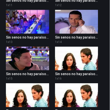
Sin senos no hay paraíso 1x11
Sin senos no hay paraíso 1x12
1
x
11
1
x
12
Sin senos no hay paraíso 1x13
Sin senos no hay paraíso 1x14
1
x
13
1
x
14
Sin senos no hay paraíso 1x15
Sin senos no hay paraíso 1x16
1
x
15
1
x
16