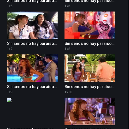
Sin senos no hay paraíso 1x5
Sin senos no hay paraíso 1x6
1
x
5
1
x
6
Sin senos no hay paraíso 1x7
Sin senos no hay paraíso 1x8
1
x
7
1
x
8
Sin senos no hay paraíso 1x9
Sin senos no hay paraíso 1x10
1
x
9
1
x
10