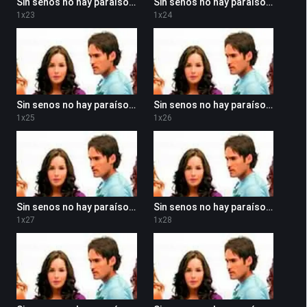
Sin senos no hay paraíso 1x23
Sin senos no hay paraíso 1x24
1
x
23
1
x
24
Sin senos no hay paraíso 1x25
Sin senos no hay paraíso 1x26
1
x
25
1
x
26
Sin senos no hay paraíso 1x27
Sin senos no hay paraíso 1x28
1
x
27
1
x
28