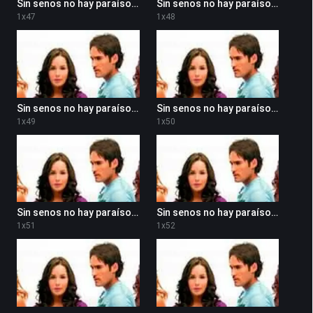
Sin senos no hay paraíso 1x47
Sin senos no hay paraíso 1x48
1
x
47
1
x
48
Sin senos no hay paraíso 1x49
Sin senos no hay paraíso 1x50
1
x
49
1
x
50
Sin senos no hay paraíso 1x51
Sin senos no hay paraíso 1x52
1
x
51
1
x
52