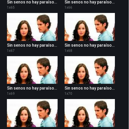
Sin senos no hay paraíso 1x65
Sin senos no hay paraíso 1x66
1
x
65
1
x
66
Sin senos no hay paraíso 1x67
Sin senos no hay paraíso 1x68
1
x
67
1
x
68
Sin senos no hay paraíso 1x69
Sin senos no hay paraíso 1x70
1
x
69
1
x
70