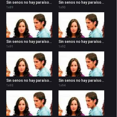
Sin senos no hay paraíso 1x89
Sin senos no hay paraíso 1x90
1
x
89
1
x
90
Sin senos no hay paraíso 1x91
Sin senos no hay paraíso 1x92
1
x
91
1
x
92
Sin senos no hay paraíso 1x93
Sin senos no hay paraíso 1x94
1
x
93
1
x
94