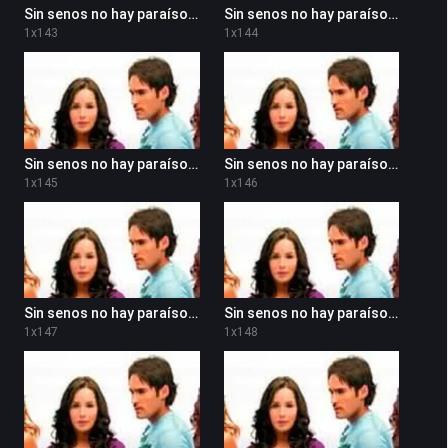
Sin senos no hay paraíso 1x143
Sin senos no hay paraíso 1x144
1
x
143
1
x
144
Sin senos no hay paraíso 1x145
Sin senos no hay paraíso 1x146
1
x
145
1
x
146
Sin senos no hay paraíso 1x147
Sin senos no hay paraíso 1x148
1
x
147
1
x
148