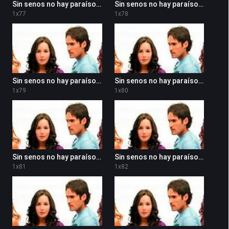
Sin senos no hay paraíso 1x77
Sin senos no hay paraíso 1x78
1
x
77
1
x
78
Sin senos no hay paraíso 1x79
Sin senos no hay paraíso 1x80
1
x
79
1
x
80
Sin senos no hay paraíso 1x81
Sin senos no hay paraíso 1x82
1
x
81
1
x
82