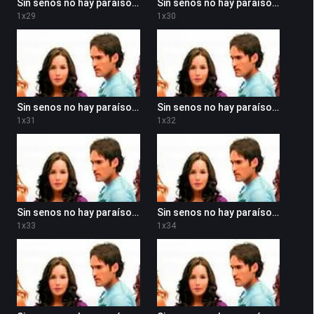
Sin senos no hay paraíso 1x29
Sin senos no hay paraíso 1x30
1
x
29
1
x
30
Sin senos no hay paraíso 1x31
Sin senos no hay paraíso 1x32
1
x
31
1
x
32
Sin senos no hay paraíso 1x33
Sin senos no hay paraíso 1x34
1
x
33
1
x
34