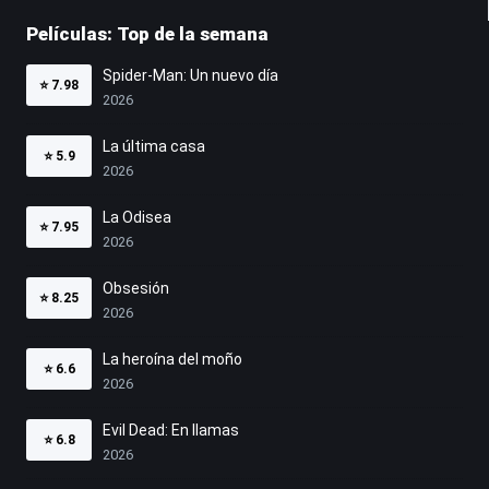
Películas: Top de la semana
Spider-Man: Un nuevo día
⭐
7.98
2026
La última casa
⭐
5.9
2026
La Odisea
⭐
7.95
2026
Obsesión
⭐
8.25
2026
La heroína del moño
⭐
6.6
2026
Evil Dead: En llamas
⭐
6.8
2026