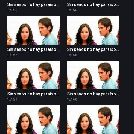
Sin senos no hay paraíso 1x155
Sin senos no hay paraíso 1x156
1
x
155
1
x
156
Sin senos no hay paraíso 1x157
Sin senos no hay paraíso 1x158
1
x
157
1
x
158
Sin senos no hay paraíso 1x159
Sin senos no hay paraíso 1x160
1
x
159
1
x
160