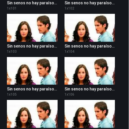
Sin senos no hay paraíso 1x101
Sin senos no hay paraíso 1x102
1
x
101
1
x
102
Sin senos no hay paraíso 1x103
Sin senos no hay paraíso 1x104
1
x
103
1
x
104
Sin senos no hay paraíso 1x105
Sin senos no hay paraíso 1x106
1
x
105
1
x
106