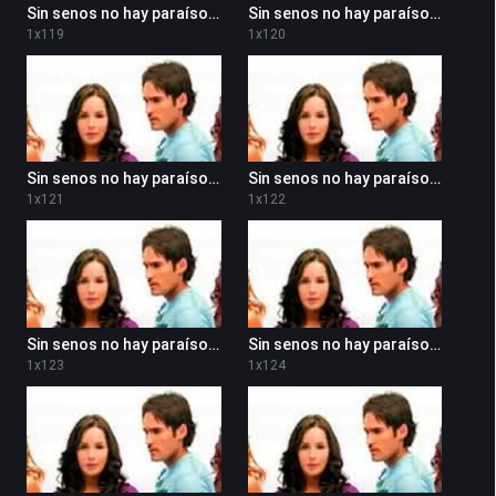
Sin senos no hay paraíso 1x119
Sin senos no hay paraíso 1x120
1
x
119
1
x
120
Sin senos no hay paraíso 1x121
Sin senos no hay paraíso 1x122
1
x
121
1
x
122
Sin senos no hay paraíso 1x123
Sin senos no hay paraíso 1x124
1
x
123
1
x
124