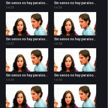
Sin senos no hay paraíso 1x125
Sin senos no hay paraíso 1x126
1
x
125
1
x
126
Sin senos no hay paraíso 1x127
Sin senos no hay paraíso 1x128
1
x
127
1
x
128
Sin senos no hay paraíso 1x129
Sin senos no hay paraíso 1x130
1
x
129
1
x
130