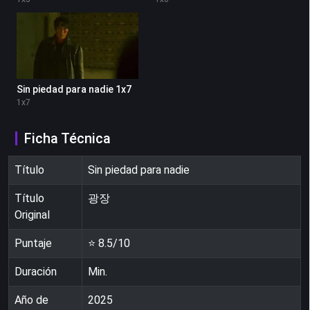
Sin piedad para nadie 1x7
1
x
7
Ficha Técnica
Título
Sin piedad para nadie
Título
광장
Original
Puntaje
⭐
8.5
/10
Duración
Min.
Año de
2025