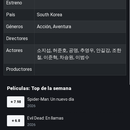
Estreno
País
South Korea
Géneros
Acción, Aventura
Directores
Actores
소지섭, 허준호, 공명, 추영우, 안길강, 조한
철, 이준혁, 차승원, 이범수
Productores
Películas: Top de la semana
Spider-Man: Un nuevo día
⭐
7.98
2026
Evil Dead: En llamas
⭐
6.8
2026