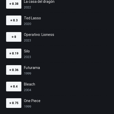
La casa del dragón
⭐
8.38
2022
Ted Lasso
⭐
8.3
2020
Operativo: Lioness
⭐
8
2023
Silo
⭐
8.19
2023
Futurama
⭐
8.36
1999
Bleach
⭐
8.4
2004
One Piece
⭐
8.75
1999