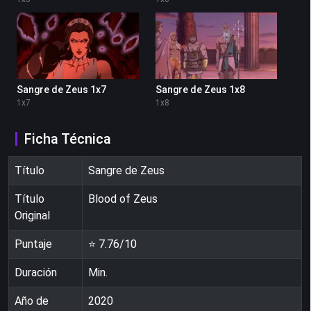
Sangre de Zeus 1x7
Sangre de Zeus 1x8
1
x
7
1
x
8
Ficha Técnica
Título
Sangre de Zeus
Título
Blood of Zeus
Original
Puntaje
⭐
7.76
/10
Duración
Min.
Año de
2020