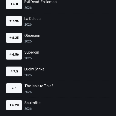
Evil Dead: En llamas
⭐
6.8
2026
La Odisea
⭐
7.95
2026
Obsesión
⭐
8.25
2026
Supergirl
⭐
6.56
2026
Lucky Strike
⭐
7.5
2026
The Isolate Thief
⭐
0
2026
Soulm8te
⭐
6.28
2026