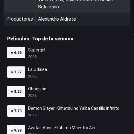
Solórzano
Productores
Alexandro Aldrete
Películas: Top de la semana
Supergirl
⭐
6.56
2026
La Odisea
⭐
7.97
2026
Obsesión
⭐
8.25
2026
Demon Slayer: Kimetsu no Yaiba Castillo infinito
⭐
7.73
2025
Avatar: Aang, El último Maestro Aire
⭐
9.39