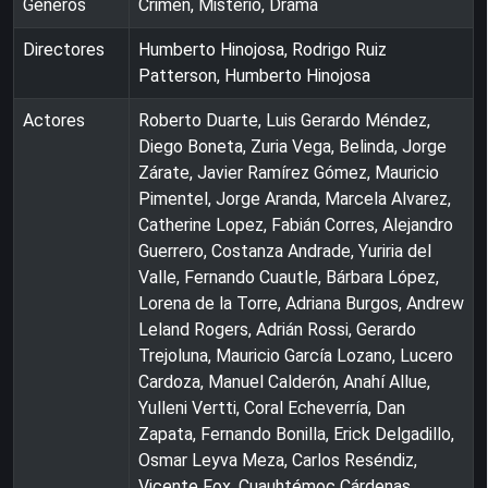
Géneros
Crimen, Misterio, Drama
Directores
Humberto Hinojosa, Rodrigo Ruiz
Patterson, Humberto Hinojosa
Actores
Roberto Duarte, Luis Gerardo Méndez,
Diego Boneta, Zuria Vega, Belinda, Jorge
Zárate, Javier Ramírez Gómez, Mauricio
Pimentel, Jorge Aranda, Marcela Alvarez,
Catherine Lopez, Fabián Corres, Alejandro
Guerrero, Costanza Andrade, Yuriria del
Valle, Fernando Cuautle, Bárbara López,
Lorena de la Torre, Adriana Burgos, Andrew
Leland Rogers, Adrián Rossi, Gerardo
Trejoluna, Mauricio García Lozano, Lucero
Cardoza, Manuel Calderón, Anahí Allue,
Yulleni Vertti, Coral Echeverría, Dan
Zapata, Fernando Bonilla, Erick Delgadillo,
Osmar Leyva Meza, Carlos Reséndiz,
Vicente Fox, Cuauhtémoc Cárdenas