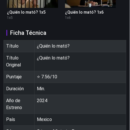
¿Quién lo mató? 1x5
¿Quién lo mató? 1x6
1
x
5
1
x
6
Ficha Técnica
Título
¿Quién lo mató?
Título
¿Quién lo mató?
Original
Puntaje
⭐
7.56
/10
Duración
Min.
Año de
2024
Estreno
País
Mexico