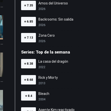
Amos del Universo
⭐
7.35
Pecados inconfesables 1x4
2026
Backrooms: Sin salida
⭐
6.85
2026
Zona Cero
⭐
7.13
2026
Pecados inconfesables 1x8
Series: Top de la semana
La casa del dragón
⭐
8.38
2022
Rick y Morty
⭐
8.68
Pecados inconfesables 1x12
2013
Bleach
⭐
8.4
2004
Agente Kim reactivado