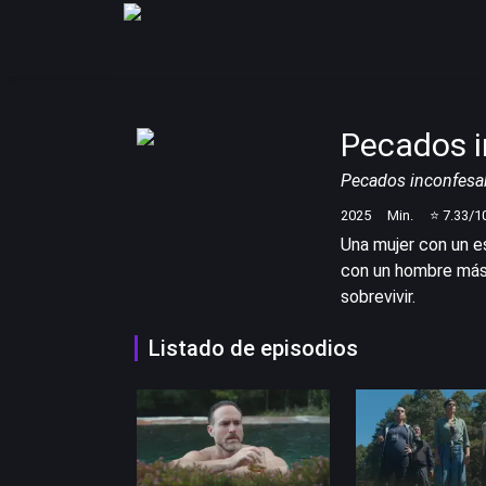
Pecados i
Pecados inconfesa
2025
Min.
⭐
7.33
/1
Una mujer con un 
con un hombre más 
sobrevivir.
Listado de episodios