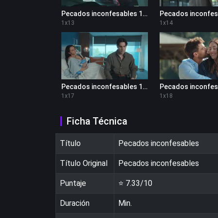
Pecados inconfesables 1x13
1
x
13
1
x
14
Pecados inconfesables 1x17
1
x
17
1
x
18
Ficha Técnica
Título
Pecados inconfesables
Título Original
Pecados inconfesables
Puntaje
⭐
7.33
/10
Duración
Min.