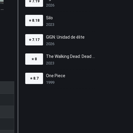
⭐
7.19
2026
Pecados inconfesables 1x16
Silo
⭐
8.18
2023
GIGN: Unidad de élite
⭐
7.17
2026
The Walking Dead: Dead City
⭐
8
2023
One Piece
⭐
8.7
1999