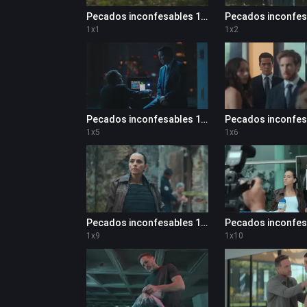
Pecados inconfesables 1x1
1
x
1
1
x
2
Pecados inconfesables 1x5
1
x
5
1
x
6
Pecados inconfesables 1x9
1
x
9
1
x
10