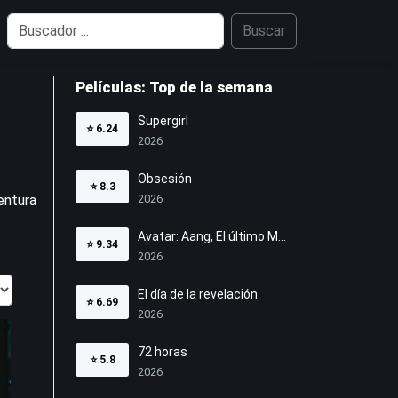
Buscar
Películas: Top de la semana
Supergirl
⭐
6.24
2026
Obsesión
⭐
8.3
entura
2026
Avatar: Aang, El último Maestro Aire
⭐
9.34
2026
El día de la revelación
⭐
6.69
2026
72 horas
⭐
5.8
2026