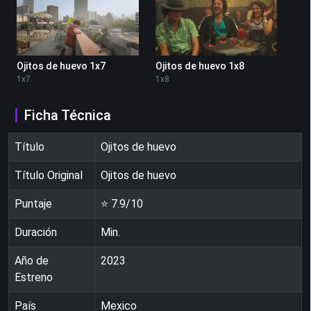
Ojitos de huevo 1x7
Ojitos de huevo 1x8
1
x
7
1
x
8
Ficha Técnica
Título
Ojitos de huevo
Título Original
Ojitos de huevo
Puntaje
⭐
7.9
/10
Duración
Min.
Año de
2023
Estreno
País
Mexico