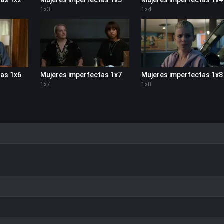
1
x
3
1
x
4
as 1x6
Mujeres imperfectas 1x7
Mujeres imperfectas 1x8
1
x
7
1
x
8