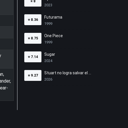
⭐
8
2023
Futurama
⭐
8.36
1999
One Piece
⭐
8.75
1999
Sugar
y
⭐
7.14
2024
Stuart no logra salvar el Universo
n,
⭐
9.27
2026
ander,
ear-