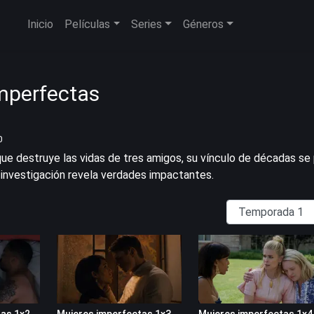
Inicio
Películas
Series
Géneros
mperfectas
0
que destruye las vidas de tres amigos, su vínculo de décadas se
investigación revela verdades impactantes.
as 1x2
Mujeres imperfectas 1x3
Mujeres imperfectas 1x4