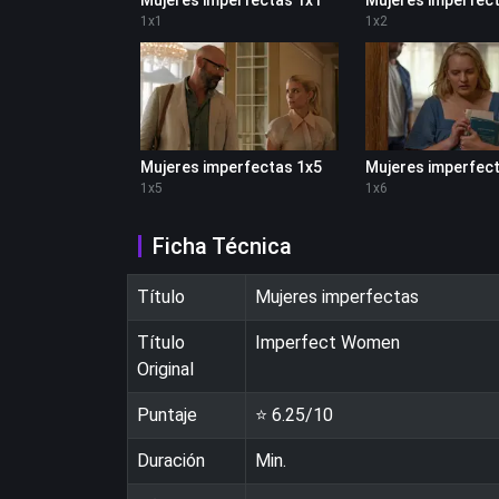
1
x
1
1
x
2
Mujeres imperfectas 1x5
Mujeres imperfect
1
x
5
1
x
6
Ficha Técnica
Título
Mujeres imperfectas
Título
Imperfect Women
Original
Puntaje
⭐
6.25
/10
Duración
Min.