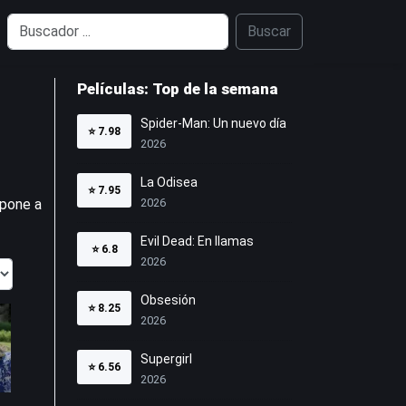
Buscar
Películas: Top de la semana
Spider-Man: Un nuevo día
⭐
7.98
2026
La Odisea
⭐
7.95
 pone a
2026
Evil Dead: En llamas
⭐
6.8
2026
Obsesión
⭐
8.25
2026
Supergirl
⭐
6.56
2026