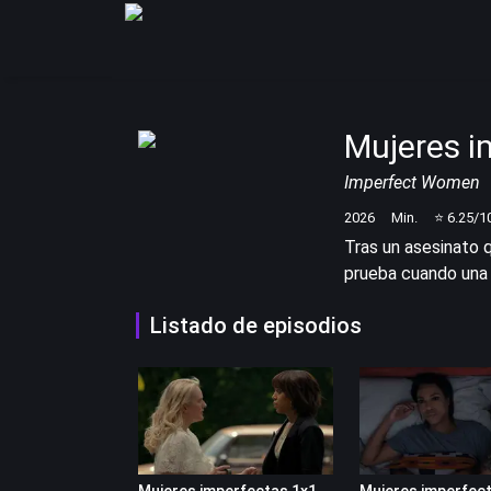
Mujeres i
Imperfect Women
2026
Min.
⭐
6.25
/1
Tras un asesinato 
prueba cuando una 
Listado de episodios
Mujeres imperfectas 1x1
Mujeres imperfect