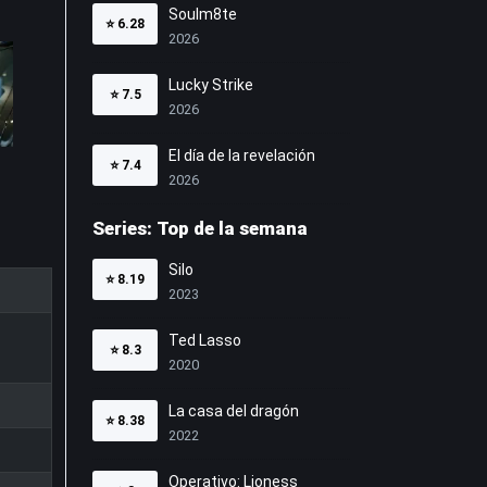
Soulm8te
⭐
6.28
2026
Lucky Strike
⭐
7.5
2026
El día de la revelación
⭐
7.4
2026
Series: Top de la semana
Silo
⭐
8.19
2023
Ted Lasso
⭐
8.3
2020
La casa del dragón
⭐
8.38
2022
Operativo: Lioness