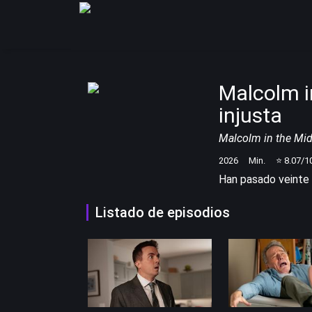
Malcolm i
injusta
Malcolm in the Middl
2026
Min.
⭐
8.07
/1
Han pasado veinte a
Listado de episodios