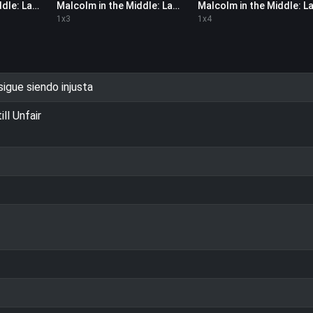
Malcolm in the Middle: La vida sigue siendo injusta 1x2
Malcolm in the Middle: La vida sigue siendo injusta 1x3
1
x
3
1
x
4
sigue siendo injusta
ll Unfair