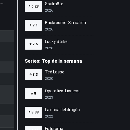
Malcolm in the Middle: La vida sigue siendo injusta 1x4
Soulm8te
⭐
6.28
2026
Backrooms: Sin salida
⭐
7.1
2026
Lucky Strike
⭐
7.5
2026
Series: Top de la semana
Ted Lasso
⭐
8.3
2020
Operativo: Lioness
⭐
8
2023
La casa del dragón
⭐
8.38
2022
Futurama