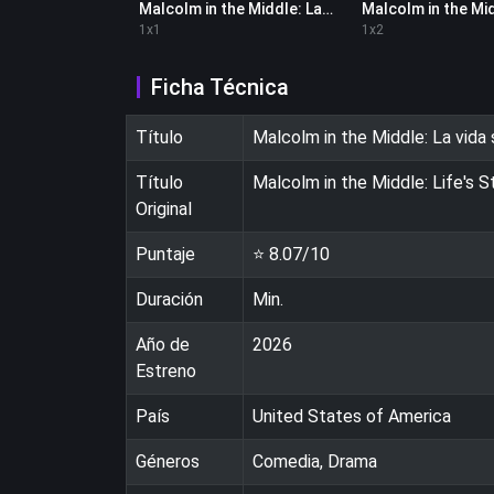
Malcolm in the Middle: La vida sigue siendo injusta 1x1
1
x
1
1
x
2
Ficha Técnica
Título
Malcolm in the Middle: La vida 
Título
Malcolm in the Middle: Life's Sti
Original
Puntaje
⭐
8.07
/10
Duración
Min.
Año de
2026
Estreno
País
United States of America
Géneros
Comedia, Drama