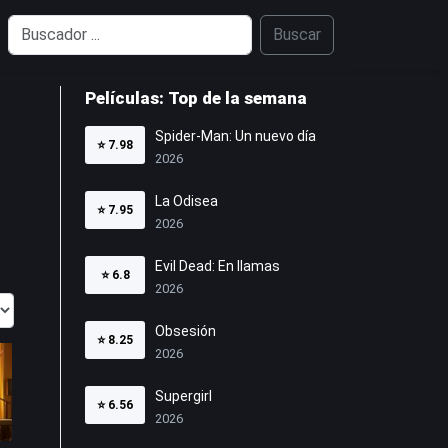
Buscar
Películas: Top de la semana
Spider-Man: Un nuevo día
⭐
7.98
2026
La Odisea
⭐
7.95
2026
Evil Dead: En llamas
⭐
6.8
2026
Obsesión
⭐
8.25
2026
Supergirl
⭐
6.56
2026