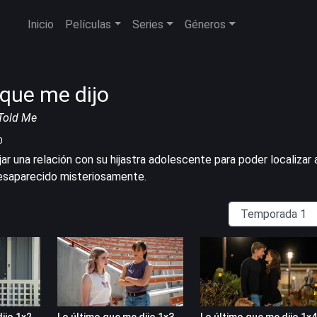
Inicio
Películas
Series
Géneros
 que me dijo
Told Me
0
ar una relación con su hijastra adolescente para poder localizar 
esaparecido misteriosamente.
ijo 1x2
Lo último que me dijo 1x3
Lo último que me dijo 1x4