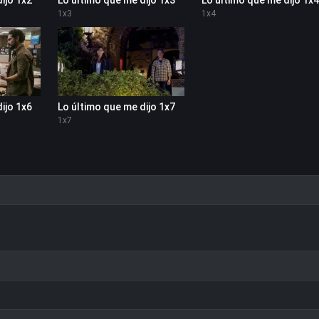
1
x
3
1
x
4
ijo 1x6
Lo último que me dijo 1x7
1
x
7