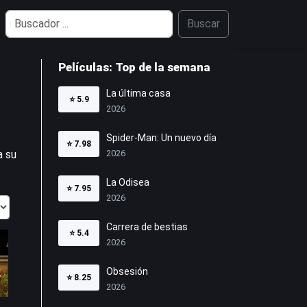
Buscar
Películas: Top de la semana
La última casa
⭐
5.9
2026
Spider-Man: Un nuevo día
⭐
7.98
a su
2026
La Odisea
⭐
7.95
2026
Carrera de bestias
⭐
5.4
2026
Obsesión
⭐
8.25
2026