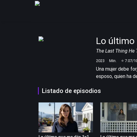
Lo último
The Last Thing He 
2023
Min.
⭐
7.07
/1
Una mujer debe forj
esposo, quien ha d
Listado de episodios
Lo último que me dijo 1x1
Lo último que me d