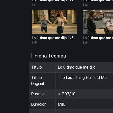
1
x
1
1
x
2
Lo último que me dijo 1x5
Lo último que me d
1
x
5
1
x
6
Ficha Técnica
Título
Lo último que me dijo
Título
The Last Thing He Told Me
Original
Puntaje
⭐
7.07
/10
Duración
Min.