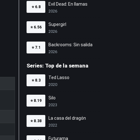
Evil Dead: En llamas
⭐
6.8
2026
Supergirl
⭐
6.56
2026
Backrooms: Sin salida
⭐
7.1
2026
Series: Top de la semana
Ted Lasso
⭐
8.3
2020
Silo
⭐
8.19
2023
La casa del dragón
⭐
8.38
2022
Futurama