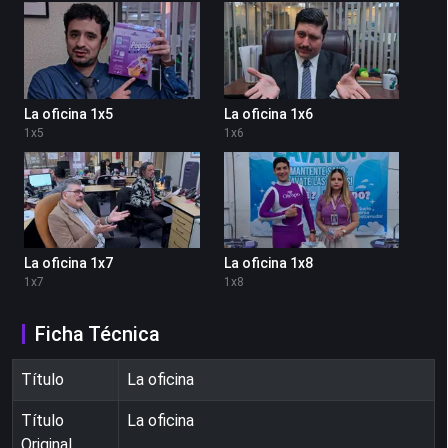
La oficina 1x5
La oficina 1x6
1
x
5
1
x
6
La oficina 1x7
La oficina 1x8
1
x
7
1
x
8
Ficha Técnica
Título
La oficina
Título
La oficina
Original