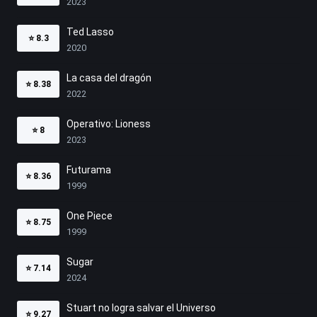
2023
Ted Lasso
⭐
8.3
2020
La casa del dragón
⭐
8.38
2022
Operativo: Lioness
⭐
8
2023
Futurama
⭐
8.36
1999
One Piece
⭐
8.75
1999
Sugar
⭐
7.14
2024
Stuart no logra salvar el Universo
⭐
9.27