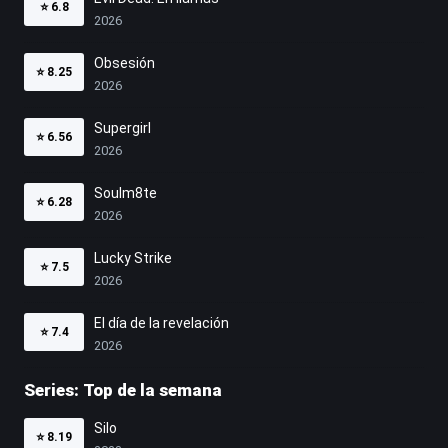
⭐
6.8
2026
Obsesión
⭐
8.25
2026
Supergirl
⭐
6.56
2026
Soulm8te
⭐
6.28
2026
Lucky Strike
⭐
7.5
2026
El día de la revelación
⭐
7.4
2026
Series: Top de la semana
Silo
⭐
8.19