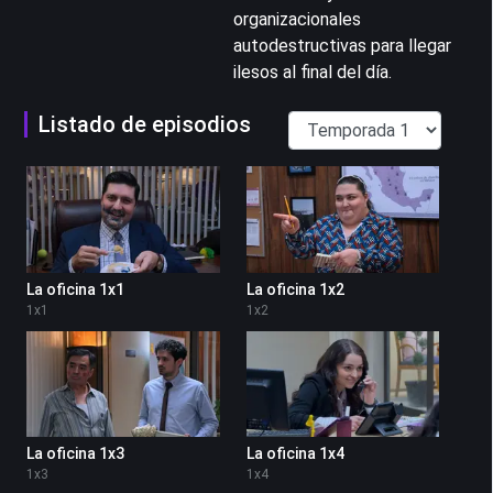
organizacionales
autodestructivas para llegar
ilesos al final del día.
Listado de episodios
La oficina 1x1
La oficina 1x2
1
x
1
1
x
2
La oficina 1x3
La oficina 1x4
1
x
3
1
x
4