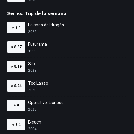
2026
Series: Top de la semana
La casa del dragón
⭐
8.4
2022
Futurama
⭐
8.37
1999
Silo
⭐
8.19
2023
Ted Lasso
⭐
8.34
2020
Operativo: Lioness
⭐
8
2023
Bleach
⭐
8.4
2004