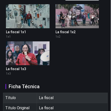
La fiscal 1x1
La fiscal 1x2
1
x
1
1
x
2
La fiscal 1x3
1
x
3
Ficha Técnica
Título
La fiscal
Título Original
La fiscal