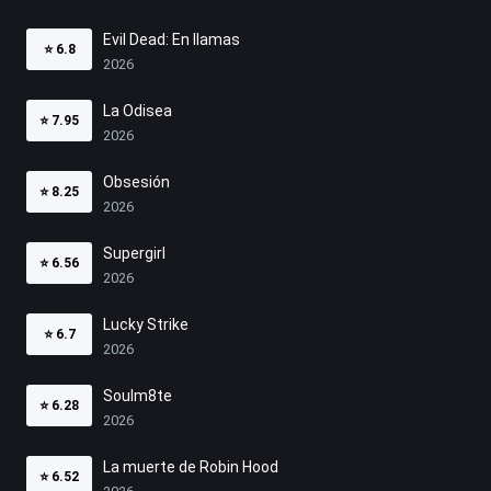
Evil Dead: En llamas
⭐
6.8
2026
La Odisea
⭐
7.95
2026
Obsesión
⭐
8.25
2026
Supergirl
⭐
6.56
2026
Lucky Strike
⭐
6.7
2026
Soulm8te
⭐
6.28
2026
La muerte de Robin Hood
⭐
6.52