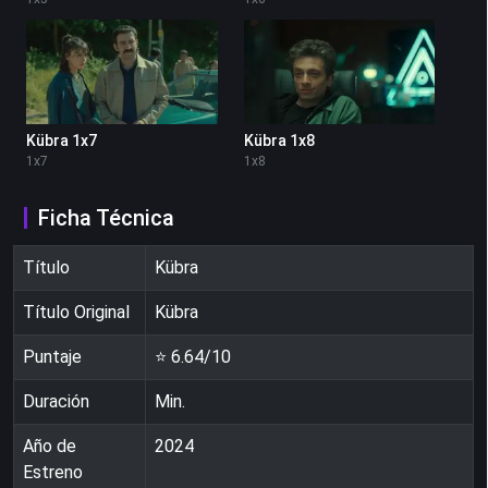
Kübra 1x7
Kübra 1x8
1
x
7
1
x
8
Ficha Técnica
Título
Kübra
Título Original
Kübra
Puntaje
⭐
6.64
/10
Duración
Min.
Año de
2024
Estreno