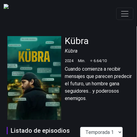
Kübra
Kübra
2024
Min.
⭐
6.64
/10
Cuando comienza a recibir
mensajes que parecen predecir
el futuro, un hombre gana
seguidores... y poderosos
enemigos.
Listado de episodios