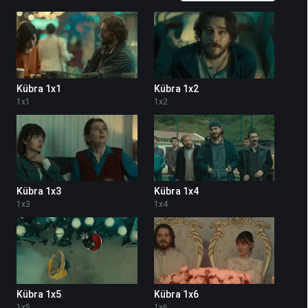
Kübra 1x1
Kübra 1x2
1
x
1
1
x
2
Kübra 1x3
Kübra 1x4
1
x
3
1
x
4
Kübra 1x5
Kübra 1x6
1
x
5
1
x
6