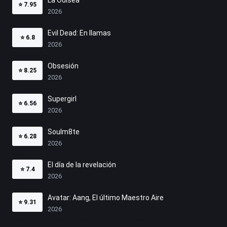
⭐
7.95
2026
Evil Dead: En llamas
⭐
6.8
2026
Obsesión
⭐
8.25
2026
Supergirl
⭐
6.56
2026
Soulm8te
⭐
6.28
2026
El día de la revelación
⭐
7.4
2026
Avatar: Aang, El último Maestro Aire
⭐
9.31
2026