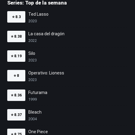
Series: Top de la semana
Ted Lasso
⭐
8.3
2020
La casa del dragón
⭐
8.38
2022
Silo
⭐
8.19
2023
Operativo: Lioness
⭐
8
2023
Futurama
⭐
8.36
1999
Bleach
⭐
8.37
2004
One Piece
⭐
8.75