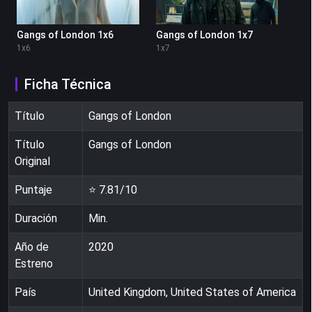
Gangs of London 1x6
Gangs of London 1x7
1
x
6
1
x
7
Ficha Técnica
Título
Gangs of London
Título
Gangs of London
Original
Puntaje
⭐
7.81
/10
Duración
Min.
Año de
2020
Estreno
País
United Kingdom, United States of America