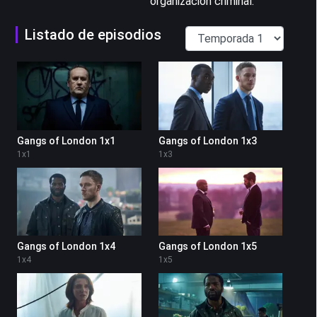
organización criminal.
Listado de episodios
Gangs of London 1x1
Gangs of London 1x3
1
x
1
1
x
3
Gangs of London 1x4
Gangs of London 1x5
1
x
4
1
x
5