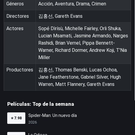
Géneros
Acción, Aventura, Drama, Crimen
Directores
김홍선, Gareth Evans
Actores
Ṣọpẹ́ Dìrísù, Michelle Fairley, Orli Shuka,
Lucian Msamati, Jasmine Armando, Narges
Rashidi, Brian Vernel, Pippa Bennett-
Warner, Richard Dormer, Andrew Koji, T'Nia
Miller
Productores
김홍선, Thomas Benski, Lucas Ochoa,
Jane Featherstone, Gabriel Silver, Hugh
Warren, Matt Flannery, Gareth Evans
Películas: Top de la semana
Spider-Man: Un nuevo día
⭐
7.98
2026
La Odisea