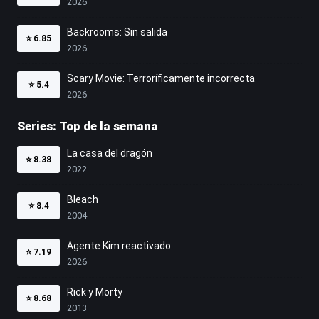
2026
Backrooms: Sin salida
⭐
6.85
2026
Scary Movie: Terroríficamente incorrecta
⭐
5.4
2026
Series: Top de la semana
La casa del dragón
⭐
8.38
2022
Bleach
⭐
8.4
2004
Agente Kim reactivado
⭐
7.19
2026
Rick y Morty
⭐
8.68
2013