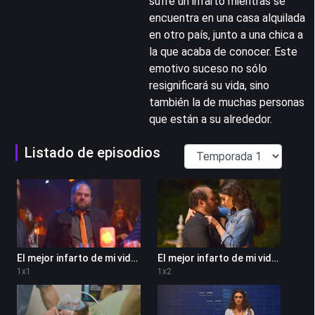
sufre un infarto mientras se
encuentra en una casa alquilada
en otro país, junto a una chica a
la que acaba de conocer. Este
emotivo suceso no sólo
resignificará su vida, sino
también la de muchas personas
que están a su alrededor.
Listado de episodios
El mejor infarto de mi vida 1x1
El mejor infarto de mi vida 1x2
1
x
1
1
x
2