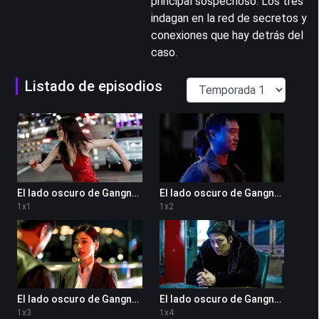
principal sospechoso. Los tres
indagan en la red de secretos y
conexiones que hay detrás del
caso.
Listado de episodios
El lado oscuro de Gangnam 1x1
El lado oscuro de Gangnam 1x2
1
x
1
1
x
2
El lado oscuro de Gangnam 1x3
El lado oscuro de Gangnam 1x4
1
x
3
1
x
4