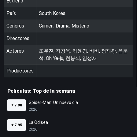
Estreno
País
South Korea
Géneros
Crimen, Drama, Misterio
Directores
Actores
조우진, 지창욱, 하윤경, 비비, 정재광, 음문
석, Oh Ye-ju, 현봉식, 임성재
Productores
Películas: Top de la semana
Spider-Man: Un nuevo día
⭐
7.98
2026
La Odisea
⭐
7.95
2026