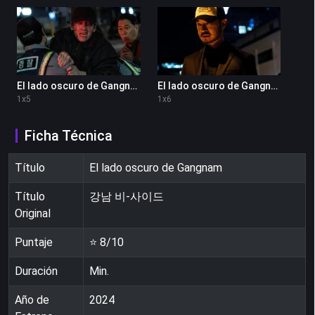
El lado oscuro de Gangnam 1x5
El lado oscuro de Gangnam 1x6
1
x
5
1
x
6
Ficha Técnica
Título
El lado oscuro de Gangnam
Título
강남 비-사이드
Original
Puntaje
⭐
8
/10
Duración
Min.
Año de
2024