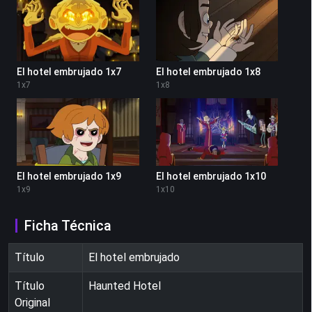
El hotel embrujado 1x7
El hotel embrujado 1x8
1
x
7
1
x
8
El hotel embrujado 1x9
El hotel embrujado 1x10
1
x
9
1
x
10
Ficha Técnica
Título
El hotel embrujado
Título
Haunted Hotel
Original