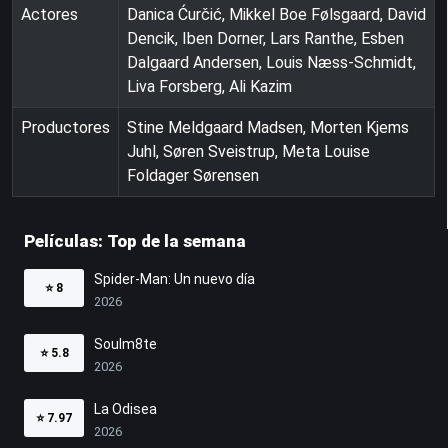
Actores
Danica Ćurčić, Mikkel Boe Følsgaard, David
Dencik, Iben Dorner, Lars Ranthe, Esben
Dalgaard Andersen, Louis Næss-Schmidt,
Liva Forsberg, Ali Kazim
Productores
Stine Meldgaard Madsen, Morten Kjems
Juhl, Søren Sveistrup, Meta Louise
Foldager Sørensen
Películas: Top de la semana
Spider-Man: Un nuevo día
⭐
8
2026
Soulm8te
⭐
5.8
2026
La Odisea
⭐
7.97
2026