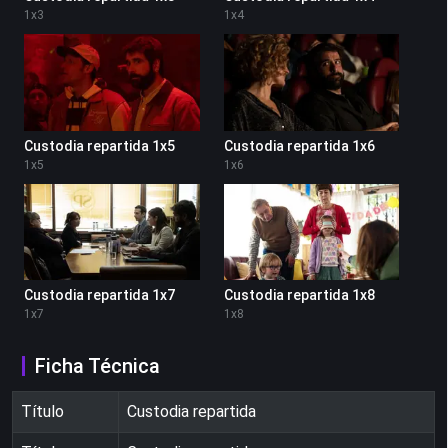
1
x
3
1
x
4
Custodia repartida 1x5
Custodia repartida 1x6
1
x
5
1
x
6
Custodia repartida 1x7
Custodia repartida 1x8
1
x
7
1
x
8
Ficha Técnica
Título
Custodia repartida