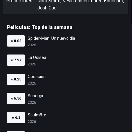
Productores
Nora Smith, Kevin Larsen, Loren Bouchard,
Josh Gad
Películas: Top de la semana
Spider-Man: Un nuevo día
⭐
8.02
2026
La Odisea
⭐
7.97
2026
Obsesión
⭐
8.25
2026
Supergirl
⭐
6.56
2026
Soulm8te
⭐
6.2
2026