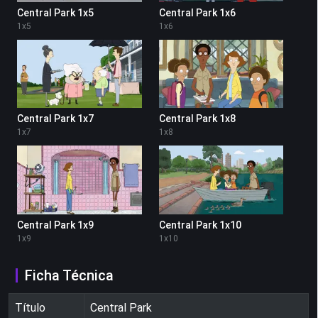
Central Park 1x5
Central Park 1x6
1
x
5
1
x
6
Central Park 1x7
Central Park 1x8
1
x
7
1
x
8
Central Park 1x9
Central Park 1x10
1
x
9
1
x
10
Ficha Técnica
Título
Central Park