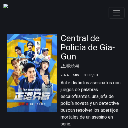
Central de
Policía de Gia-
Gun
正港分局
2024
Min.
⭐
8.5
/10
Ante distintos asesinatos con
juegos de palabras
escalofriantes, una jefa de
policía novata y un detective
buscan resolver los acertijos
mortales de un asesino en
serie.