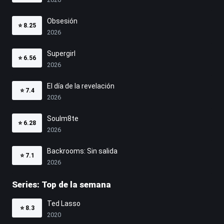
Obsesión
⭐
8.25
2026
Supergirl
⭐
6.56
2026
El día de la revelación
⭐
7.4
2026
Soulm8te
⭐
6.28
2026
Backrooms: Sin salida
⭐
7.1
2026
Series: Top de la semana
Ted Lasso
⭐
8.3
2020