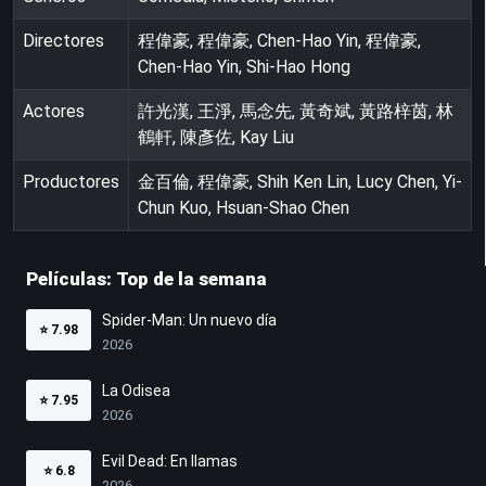
Directores
程偉豪, 程偉豪, Chen-Hao Yin, 程偉豪,
Chen-Hao Yin, Shi-Hao Hong
Actores
許光漢, 王淨, 馬念先, 黃奇斌, 黃路梓茵, 林
鶴軒, 陳彥佐, Kay Liu
Productores
金百倫, 程偉豪, Shih Ken Lin, Lucy Chen, Yi-
Chun Kuo, Hsuan-Shao Chen
Películas: Top de la semana
Spider-Man: Un nuevo día
⭐
7.98
2026
La Odisea
⭐
7.95
2026
Evil Dead: En llamas
⭐
6.8
2026