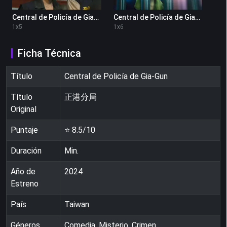
Central de Policía de Gia-Gun 1x5
Central de Policía de Gia-Gun 1x6
1
x
5
1
x
6
Ficha Técnica
Título
Central de Policía de Gia-Gun
Título
正港分局
Original
Puntaje
⭐
8.5
/10
Duración
Min.
Año de
2024
Estreno
País
Taiwan
Géneros
Comedia, Misterio, Crimen