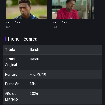
Bandi 1x7
Bandi 1x8
1
x
7
1
x
8
Ficha Técnica
Título
Bandi
Título
Bandi
Original
Puntaje
⭐
6.73
/10
Duración
Min.
Año de
2026
Estreno