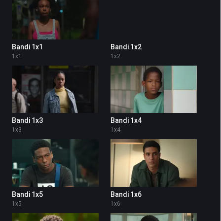
Bandi 1x1
Bandi 1x2
1
x
1
1
x
2
Bandi 1x3
Bandi 1x4
1
x
3
1
x
4
Bandi 1x5
Bandi 1x6
1
x
5
1
x
6