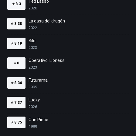
Ted Lasso
⭐
8.3
2020
La casa del dragón
⭐
8.38
2022
Silo
⭐
8.19
2023
Operativo: Lioness
⭐
8
2023
Futurama
⭐
8.36
1999
Lucky
⭐
7.37
2026
One Piece
⭐
8.75
1999