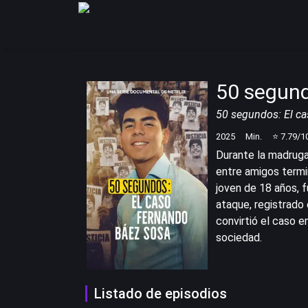
50 segund
50 segundos: El c
2025
Min.
⭐
7.79
/1
Durante la madruga
entre amigos termi
joven de 18 años, 
ataque, registrado 
convirtió el caso e
sociedad.
Listado de episodios