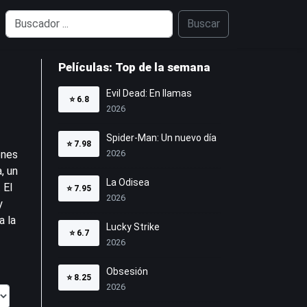
Buscar
Películas: Top de la semana
Evil Dead: En llamas
⭐
6.8
2026
Spider-Man: Un nuevo día
⭐
7.98
ones
2026
, un
La Odisea
 El
⭐
7.95
2026
y
a la
Lucky Strike
⭐
6.7
2026
Obsesión
⭐
8.25
2026