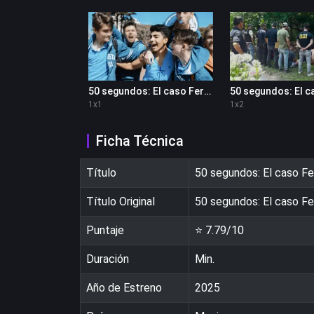
50 segundos: El caso Fernando Báez Sosa 1x1
1
x
1
1
x
2
Ficha Técnica
Título
50 segundos: El caso F
Título Original
50 segundos: El caso F
Puntaje
⭐
7.79
/10
Duración
Min.
Año de Estreno
2025