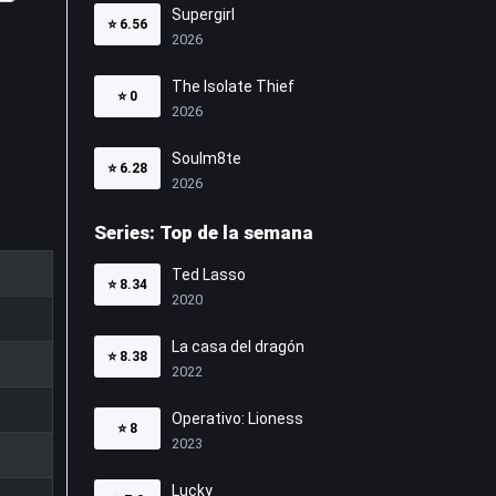
Supergirl
⭐
6.56
2026
The Isolate Thief
⭐
0
2026
Soulm8te
⭐
6.28
2026
Series: Top de la semana
Ted Lasso
⭐
8.34
2020
La casa del dragón
⭐
8.38
2022
Operativo: Lioness
⭐
8
2023
Lucky