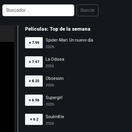
Buscar
Películas: Top de la semana
Spider-Man: Un nuevo día
⭐
7.99
2026
La Odisea
⭐
7.97
2026
Obsesión
⭐
8.25
2026
Supergirl
⭐
6.56
2026
Soulm8te
⭐
6.2
2026