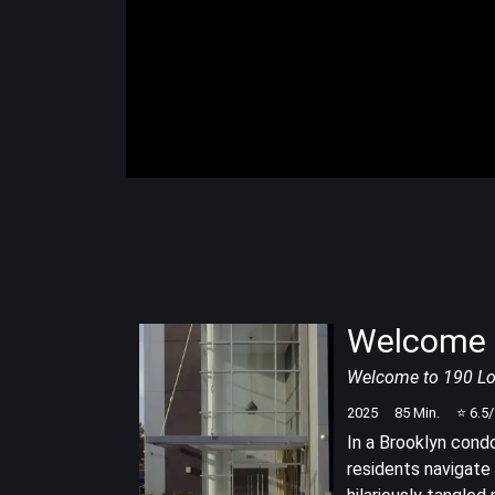
Welcome 
Welcome to 190 Lo
2025
85
Min.
⭐
6.5
In a Brooklyn condo
residents navigate 