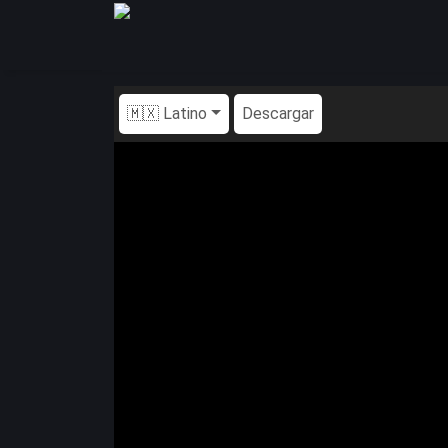
🇲🇽 Latino
Descargar