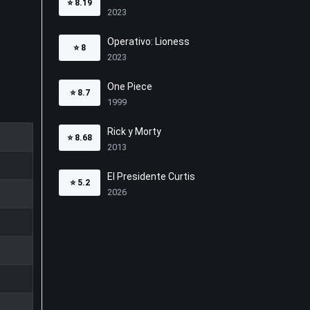
⭐
8.19
2023
Operativo: Lioness
⭐
8
2023
One Piece
⭐
8.7
1999
Rick y Morty
⭐
8.68
2013
El Presidente Curtis
⭐
5.2
2026