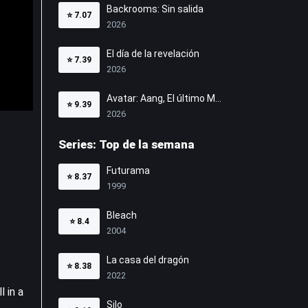
Backrooms: Sin salida
⭐
7.07
2026
El día de la revelación
⭐
7.39
2026
Avatar: Aang, El último Maestro Aire
⭐
9.39
2026
Series: Top de la semana
Futurama
⭐
8.37
1999
Bleach
⭐
8.4
2004
La casa del dragón
⭐
8.38
2022
l in a
Silo