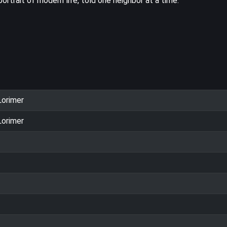
portrait of modern life, told one neighbor at a time.
orimer
orimer