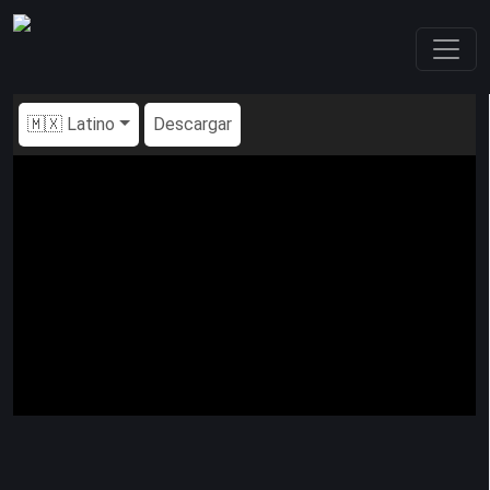
🇲🇽 Latino
Descargar