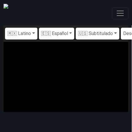
🇲🇽 Latino
🇪🇸 Español
🇺🇸 Subtitulado
Des