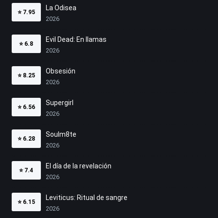
La Odisea
⭐
7.95
2026
Evil Dead: En llamas
⭐
6.8
2026
Obsesión
⭐
8.25
2026
Supergirl
⭐
6.56
2026
Soulm8te
⭐
6.28
2026
El día de la revelación
⭐
7.4
2026
Leviticus: Ritual de sangre
⭐
6.15
2026