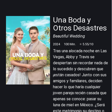
Una Boda y
Otros Desastres
Beautiful Wedding
2024
100
Min.
⭐
5.55
/10
Tras una alocada noche en Las
Vegas, Abby y Travis se
despiertan sin recordar nada de
lo sucedido y descubren que
¡están casados! Junto con sus
amigos y familiares, deciden
hacer lo que haría cualquier
joven pareja recién casada que
apenas se conoce: pasar su
luna de miel en México. ¿Será
este matrimonio su destino o