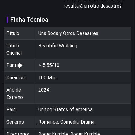
resultará en otro desastre?
Ficha Técnica
Título
Una Boda y Otros Desastres
Título
Beautiful Wedding
Original
Puntaje
⭐
5.55
/10
Duración
100
Min.
Año de
2024
Estreno
País
United States of America
Géneros
Romance
,
Comedia
,
Drama
Directores
Roger Kumble, Roger Kumble