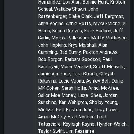
Hernandez, Lori Alan, Bonnie Hunt, Kristen
Schaal, Wallace Shawn, John
Ratzenberger, Blake Clark, Jeff Bergman,
Anna Vocino, Annie Potts, Mykal-Michelle
Harris, Keanu Reeves, Ernie Hudson, Jeff
Garlin, Melissa Villaseñor, Matty Matheson,
John Hopkins, Krys Marshall, Alan
Cumming, Bad Bunny, Paxton Andrews,
Bob Bergen, Barbara Goodson, Paul
Karmiryan, Mona Marshall, Scott Menville,
Jamieson Price, Tara Strong, Cheyah
Rukavina, Lucie Vuong, Ashley Bell, Daniel
MK Cohen, Sarah Hollis, Anndi McAfee,
Sailor Mae Money, Hazel Shea, Jordan
Sunshine, Kari Wahlgren, Shelby Young,
Michael Bell, Keston John, Lucy Lowe,
Amari McCoy, Brad Norman, Fred
Tatasciore, Kayleigh Rayne, Hynden Walch,
Taylor Swift, Jim Festante