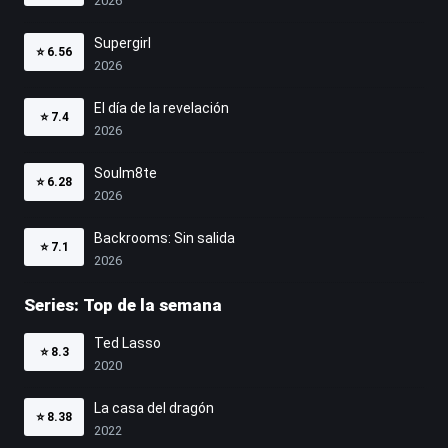
2026
Supergirl
⭐
6.56
2026
El día de la revelación
⭐
7.4
2026
Soulm8te
⭐
6.28
2026
Backrooms: Sin salida
⭐
7.1
2026
Series: Top de la semana
Ted Lasso
⭐
8.3
2020
La casa del dragón
⭐
8.38
2022