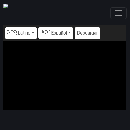
🇲🇽 Latino
🇪🇸 Español
Descargar