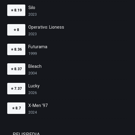
Silo
⭐
8.19
2023
Operativo: Lioness
⭐
8
2023
Futurama
⭐
8.36
1999
Bleach
⭐
8.37
2004
Lucky
⭐
7.37
2026
X-Men '97
⭐
8.7
2024
PELISPEDIA