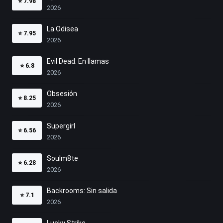
⭐
7.98
2026
La Odisea
⭐
7.95
2026
Evil Dead: En llamas
⭐
6.8
2026
Obsesión
⭐
8.25
2026
Supergirl
⭐
6.56
2026
Soulm8te
⭐
6.28
2026
Backrooms: Sin salida
⭐
7.1
2026
Lucky Strike