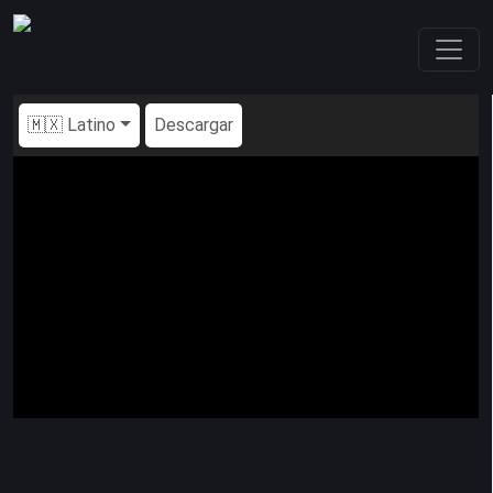
🇲🇽 Latino
Descargar