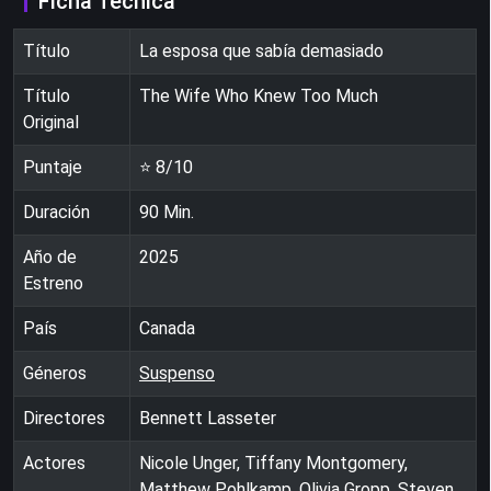
Ficha Técnica
Título
La esposa que sabía demasiado
Título
The Wife Who Knew Too Much
Original
Puntaje
⭐
8
/10
Duración
90
Min.
Año de
2025
Estreno
País
Canada
Géneros
Suspenso
Directores
Bennett Lasseter
Actores
Nicole Unger, Tiffany Montgomery,
Matthew Pohlkamp, Olivia Gropp, Steven