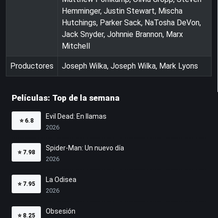
Hemminger, Justin Stewart, Mischa
Hutchings, Parker Sack, NaTosha DeVon,
Jack Snyder, Johnnie Brannon, Marx
Mitchell
Productores
Joseph Wilka, Joseph Wilka, Mark Lyons
Películas: Top de la semana
Evil Dead: En llamas
⭐
6.8
2026
Spider-Man: Un nuevo día
⭐
7.98
2026
La Odisea
⭐
7.95
2026
Obsesión
⭐
8.25