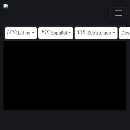
🇲🇽 Latino
🇪🇸 Español
🇺🇸 Subtitulado
Des