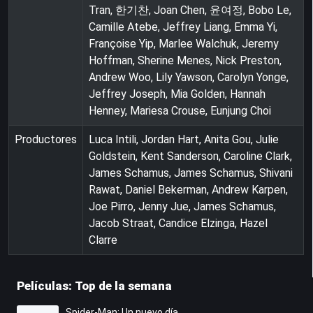
Tran, 한기찬, Joan Chen, 윤여정, Bobo Le,
Camille Atebe, Jeffrey Liang, Emma Yi,
Françoise Yip, Marlee Walchuk, Jeremy
Hoffman, Sherine Menes, Nick Preston,
Andrew Woo, Lily Yawson, Carolyn Yonge,
Jeffrey Joseph, Mia Golden, Hannah
Henney, Mariesa Crouse, Eunjung Choi
Productores
Luca Intili, Jordan Hart, Anita Gou, Julie
Goldstein, Kent Sanderson, Caroline Clark,
James Schamus, James Schamus, Shivani
Rawat, Daniel Bekerman, Andrew Karpen,
Joe Pirro, Jenny Jue, James Schamus,
Jacob Straat, Candice Elzinga, Hazel
Clarre
Películas: Top de la semana
Spider-Man: Un nuevo día