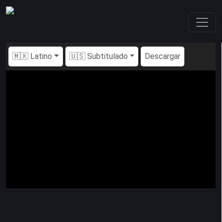
🇲🇽 Latino
🇺🇸 Subtitulado
Descargar