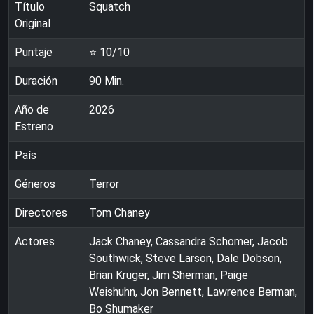
Título
Squatch
Original
Puntaje
⭐
10
/10
Duración
90
Min.
Año de
2026
Estreno
País
Géneros
Terror
Directores
Tom Chaney
Actores
Jack Chaney, Cassandra Schomer, Jacob
Southwick, Steve Larson, Dale Dobson,
Brian Kruger, Jim Sherman, Paige
Weishuhn, Jon Bennett, Lawrence Berman,
Bo Shumaker