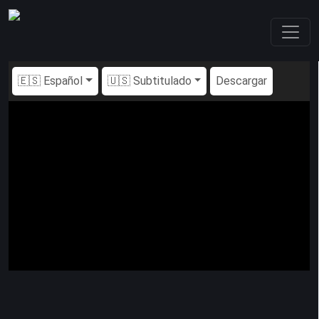
🇪🇸 Español
🇺🇸 Subtitulado
Descargar