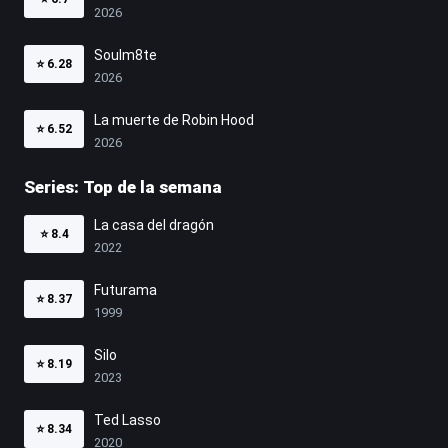
2026
Soulm8te
⭐
6.28
2026
La muerte de Robin Hood
⭐
6.52
2026
Series: Top de la semana
La casa del dragón
⭐
8.4
2022
Futurama
⭐
8.37
1999
Silo
⭐
8.19
2023
Ted Lasso
⭐
8.34
2020