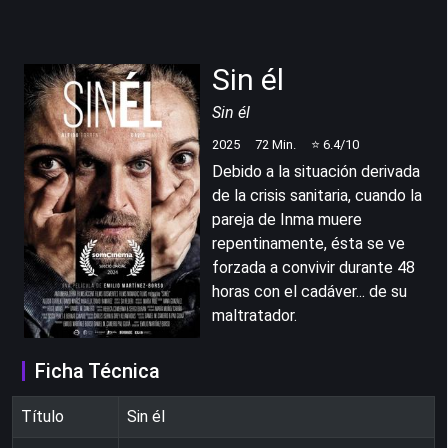
Sin él
Sin él
2025
72
Min.
⭐
6.4
/10
Debido a la situación derivada
de la crisis sanitaria, cuando la
pareja de Inma muere
repentinamente, ésta se ve
forzada a convivir durante 48
horas con el cadáver... de su
maltratador.
Ficha Técnica
Título
Sin él