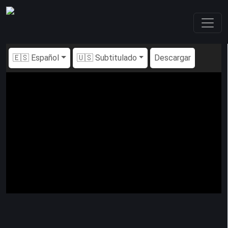
🇪🇸 Español
🇺🇸 Subtitulado
Descargar