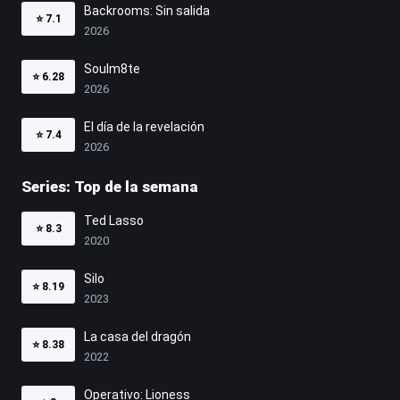
Backrooms: Sin salida
⭐
7.1
2026
Soulm8te
⭐
6.28
2026
El día de la revelación
⭐
7.4
2026
Series: Top de la semana
Ted Lasso
⭐
8.3
2020
Silo
⭐
8.19
2023
La casa del dragón
⭐
8.38
2022
Operativo: Lioness