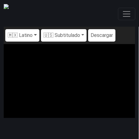
🇲🇽 Latino
🇺🇸 Subtitulado
Descargar