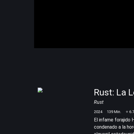
Rust: La 
Rust
2024
139
Min.
⭐
6.
El infame forajido 
condenado a la hor