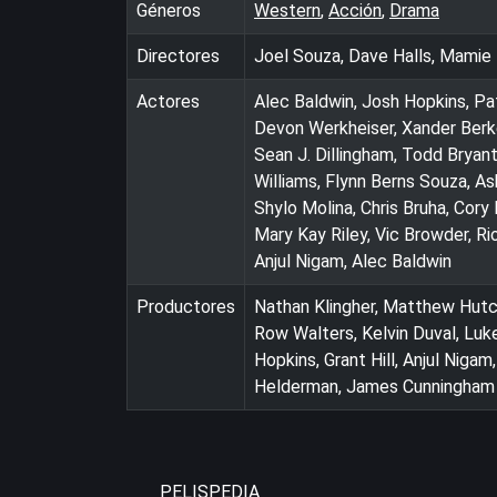
Géneros
Western
,
Acción
,
Drama
Directores
Joel Souza, Dave Halls, Mamie 
Actores
Alec Baldwin, Josh Hopkins, Pa
Devon Werkheiser, Xander Berke
Sean J. Dillingham, Todd Bryan
Williams, Flynn Berns Souza, A
Shylo Molina, Chris Bruha, Cory
Mary Kay Riley, Vic Browder, Ri
Anjul Nigam, Alec Baldwin
Productores
Nathan Klingher, Matthew Hutchi
Row Walters, Kelvin Duval, Luke
Hopkins, Grant Hill, Anjul Nigam
Helderman, James Cunningham
PELISPEDIA