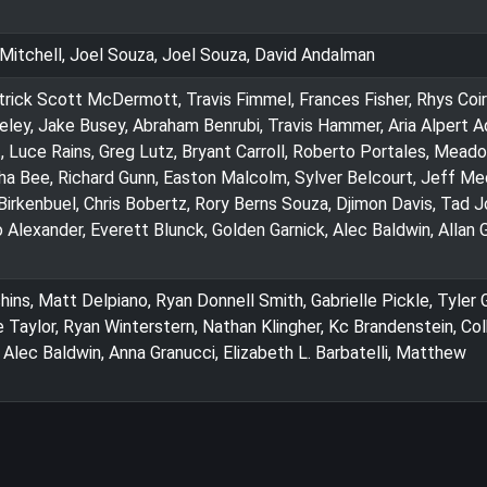
Mitchell, Joel Souza, Joel Souza, David Andalman
trick Scott McDermott, Travis Fimmel, Frances Fisher, Rhys Coir
ley, Jake Busey, Abraham Benrubi, Travis Hammer, Aria Alpert Ad
t, Luce Rains, Greg Lutz, Bryant Carroll, Roberto Portales, Mead
sha Bee, Richard Gunn, Easton Malcolm, Sylver Belcourt, Jeff Me
 Birkenbuel, Chris Bobertz, Rory Berns Souza, Djimon Davis, Tad J
o Alexander, Everett Blunck, Golden Garnick, Alec Baldwin, Allan G
ns, Matt Delpiano, Ryan Donnell Smith, Gabrielle Pickle, Tyler 
 Taylor, Ryan Winterstern, Nathan Klingher, Kc Brandenstein, Co
, Alec Baldwin, Anna Granucci, Elizabeth L. Barbatelli, Matthew