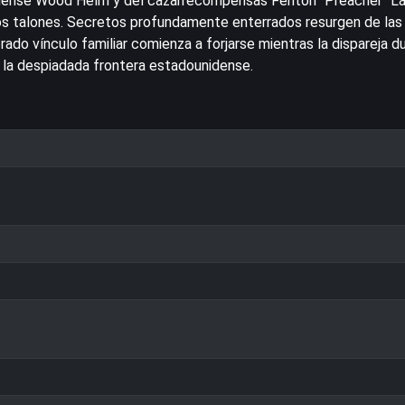
idense Wood Helm y del cazarrecompensas Fenton "Preacher" La
los talones. Secretos profundamente enterrados resurgen de las
rado vínculo familiar comienza a forjarse mientras la dispareja d
a la despiadada frontera estadounidense.