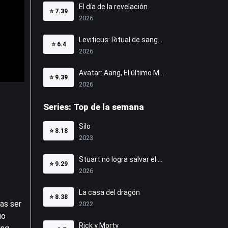
El día de la revelación
⭐
7.39
2026
Leviticus: Ritual de sangre
⭐
6.4
2026
Avatar: Aang, El último Maestro Aire
⭐
9.39
2026
Series: Top de la semana
Silo
⭐
8.18
2023
Stuart no logra salvar el Universo
⭐
9.29
2026
La casa del dragón
⭐
8.38
ras ser
2022
io
Rick y Morty