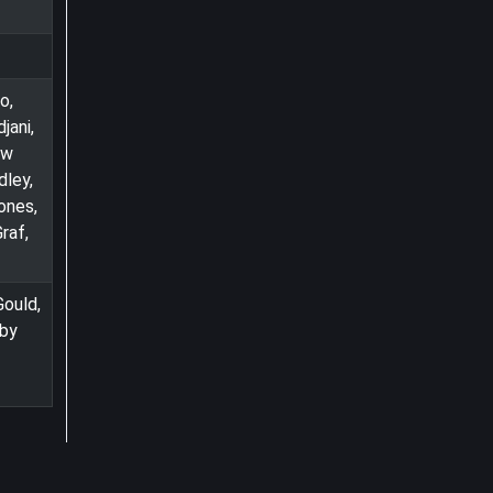
o,
jani,
ow
dley,
ones,
raf,
Gould,
lby