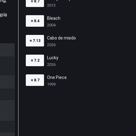
ng,
⭐
8.7
2013
upla
Bleach
⭐
8.4
2004
Cabo de miedo
⭐
7.13
2026
Lucky
⭐
7.2
2026
One Piece
⭐
8.7
1999