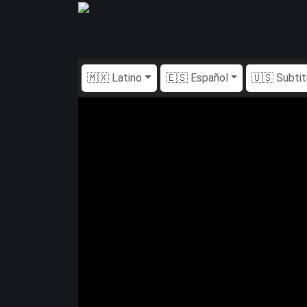
🇲🇽 Latino
🇪🇸 Español
🇺🇸 Subti