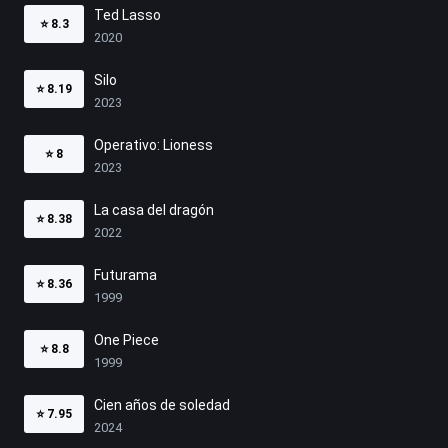
Ted Lasso
⭐
8.3
2020
Silo
⭐
8.19
2023
Operativo: Lioness
⭐
8
2023
La casa del dragón
⭐
8.38
2022
Futurama
⭐
8.36
1999
One Piece
⭐
8.8
1999
Cien años de soledad
⭐
7.95
2024