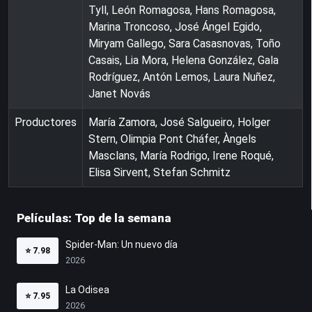
Tyll, León Romagosa, Hans Romagosa,
Marina Troncoso, José Ángel Egido,
Miryam Gallego, Sara Casasnovas, Toño
Casais, Lia Mora, Helena González, Gala
Rodríguez, Antón Lemos, Laura Nuñez,
Janet Novás
Productores
María Zamora, José Salgueiro, Holger
Stern, Olimpia Pont Cháfer, Àngels
Masclans, María Rodrigo, Irene Roqué,
Elisa Sirvent, Stefan Schmitz
Películas: Top de la semana
Spider-Man: Un nuevo día
⭐
7.98
2026
La Odisea
⭐
7.95
2026