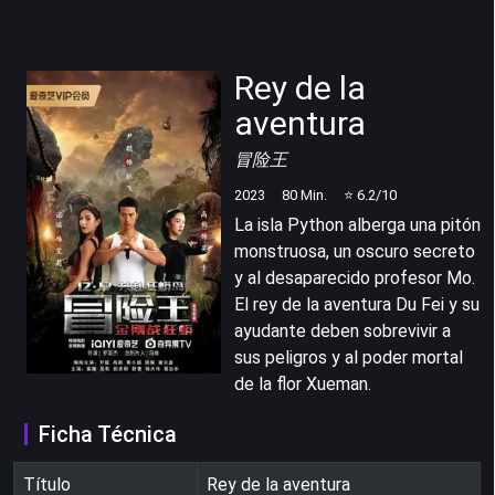
Rey de la
aventura
冒险王
2023
80
Min.
⭐
6.2
/10
La isla Python alberga una pitón
monstruosa, un oscuro secreto
y al desaparecido profesor Mo.
El rey de la aventura Du Fei y su
ayudante deben sobrevivir a
sus peligros y al poder mortal
de la flor Xueman.
Ficha Técnica
Título
Rey de la aventura