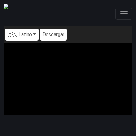
🇲🇽 Latino
Descargar