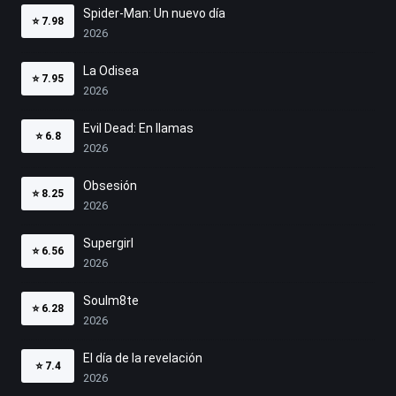
Spider-Man: Un nuevo día
⭐
7.98
2026
La Odisea
⭐
7.95
2026
Evil Dead: En llamas
⭐
6.8
2026
Obsesión
⭐
8.25
2026
Supergirl
⭐
6.56
2026
Soulm8te
⭐
6.28
2026
El día de la revelación
⭐
7.4
2026