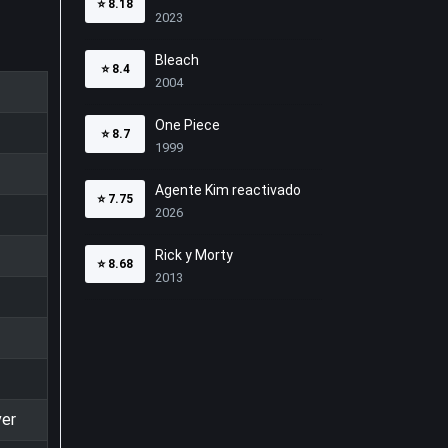
⭐
8.18
2023
Bleach
⭐
8.4
2004
One Piece
⭐
8.7
1999
Agente Kim reactivado
⭐
7.75
2026
Rick y Morty
⭐
8.68
2013
ver