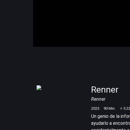
Renner
Renner
2025
90
Min.
⭐
5.2
Un genio de la info
ayudarlo a encontr