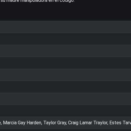
su madre manipuladora en el código.
, Marcia Gay Harden, Taylor Gray, Craig Lamar Traylor, Estes Tar