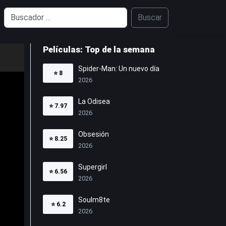
Buscar
Películas: Top de la semana
Spider-Man: Un nuevo día
⭐
8
2026
La Odisea
⭐
7.97
2026
Obsesión
⭐
8.25
2026
Supergirl
⭐
6.56
2026
Soulm8te
⭐
6.2
2026