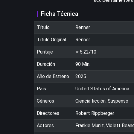
accidentalmente a 
Ficha Técnica
Título
Renner
Título Original
Renner
Puntaje
⭐
5.22
/10
Duración
90
Min.
Año de Estreno
2025
País
United States of America
Géneros
Ciencia ficción
,
Suspenso
Directores
Robert Rippberger
Actores
Frankie Muniz, Violett Beane