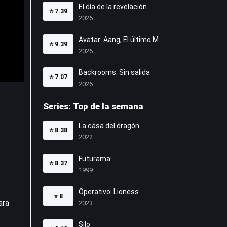
El día de la revelación
⭐
7.39
2026
Avatar: Aang, El último Maestro Aire
⭐
9.39
2026
Backrooms: Sin salida
⭐
7.07
2026
Series: Top de la semana
La casa del dragón
⭐
8.38
2022
Futurama
⭐
8.37
1999
Operativo: Lioness
⭐
8
ara
2023
Silo