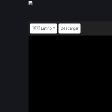
🇲🇽 Latino
Descargar