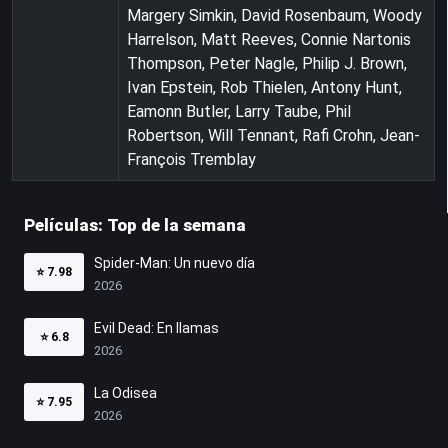
Margery Simkin, David Rosenbaum, Woody
Harrelson, Matt Reeves, Connie Nartonis
Thompson, Peter Nagle, Philip J. Brown,
Ivan Epstein, Rob Thielen, Antony Hunt,
Eamonn Butler, Larry Taube, Phil
Robertson, Will Tennant, Rafi Crohn, Jean-
François Tremblay
Películas: Top de la semana
Spider-Man: Un nuevo día
⭐
7.98
2026
Evil Dead: En llamas
⭐
6.8
2026
La Odisea
⭐
7.95
2026