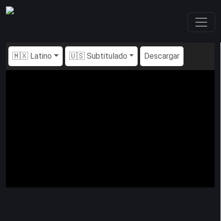
🇲🇽 Latino
🇺🇸 Subtitulado
Descargar