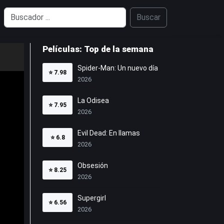
Buscar
Películas: Top de la semana
Spider-Man: Un nuevo día
⭐
7.98
2026
La Odisea
⭐
7.95
2026
Evil Dead: En llamas
⭐
6.8
2026
Obsesión
⭐
8.25
2026
Supergirl
⭐
6.56
2026