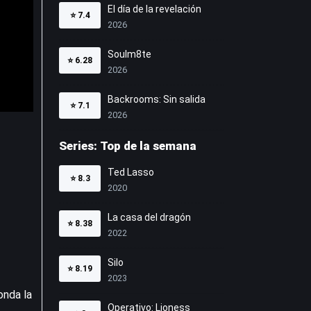
El día de la revelación
⭐
7.4
2026
Soulm8te
⭐
6.28
2026
Backrooms: Sin salida
⭐
7.1
2026
Series: Top de la semana
Ted Lasso
⭐
8.3
2020
La casa del dragón
⭐
8.38
2022
Silo
⭐
8.19
2023
onda la
Operativo: Lioness