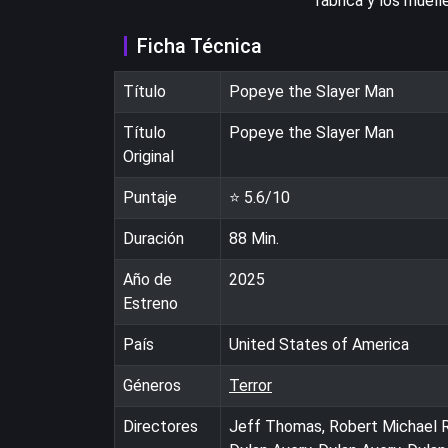
fábrica y los muell
Ficha Técnica
Título
Popeye the Slayer Man
Título
Popeye the Slayer Man
Original
Puntaje
⭐
5.6
/10
Duración
88
Min.
Año de
2025
Estreno
País
United States of America
Géneros
Terror
Directores
Jeff Thomas, Robert Michael Ry