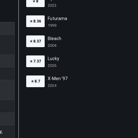
⭐
8
2023
Futurama
⭐
8.36
1999
Bleach
⭐
8.37
2004
Lucky
⭐
7.37
2026
X-Men '97
⭐
8.7
2024
y,