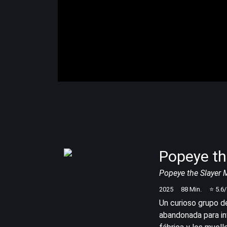
Popeye th
Popeye the Slayer
2025
88
Min.
⭐
5.6
Un curioso grupo d
abandonada para in