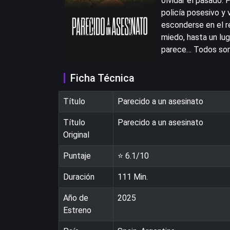
olvidar el pasado. P
policía posesivo y 
esconderse en el re
miedo, hasta un lu
parece… Todos son 
Ficha Técnica
Título
Parecido a un asesinato
Título
Parecido a un asesinato
Original
Puntaje
⭐
6.1
/10
Duración
111
Min.
Año de
2025
Estreno