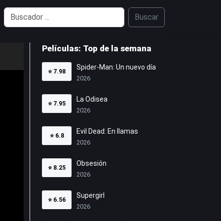
Buscar
Películas: Top de la semana
Spider-Man: Un nuevo día
⭐
7.98
2026
La Odisea
⭐
7.95
2026
Evil Dead: En llamas
⭐
6.8
2026
Obsesión
⭐
8.25
2026
Supergirl
⭐
6.56
2026