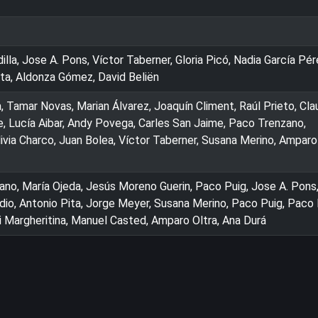
lla, Jose A. Pons, Víctor Taberner, Gloria Picó, Nadia García Pér
ta, Aldonza Gómez, David Beliën
 Tamar Novas, Marian Álvarez, Joaquín Climent, Raúl Prieto, Cla
e, Lucía Aibar, Andy Povega, Carles San Jaime, Paco Trenzano,
ivia Charco, Juan Bolea, Víctor Taberner, Susana Merino, Amparo
no, María Ojeda, Jesús Moreno Guerin, Paco Puig, Jose A. Pons
io, Antonio Pita, Jorge Meyer, Susana Merino, Paco Puig, Paco 
ni Margheritina, Manuel Casted, Amparo Oltra, Ana Durá