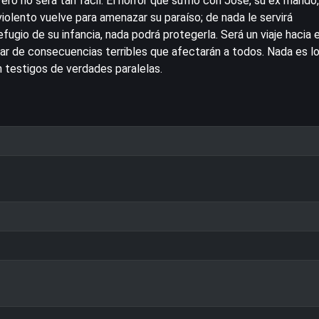
ero no será tan fácil. El horror que sufrió con José, su ex marido,
violento vuelve para amenazar su paraíso; de nada le servirá
fugio de su infancia, nada podrá protegerla. Será un viaje hacia e
gar de consecuencias terribles que afectarán a todos. Nada es l
testigos de verdades paralelas.