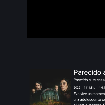
Parecido 
Parecido a un ases
2025
111
Min.
⭐
6.
Eva vive un momento 
una adolescente con