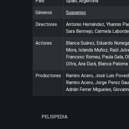
País
Spain, Argentina
Géneros
Suspenso
Directores
Antonio Hernández, Yhannis Padi
Sara Bermejo, Carmela Laborde
Actores
Blanca Suárez, Eduardo Noriega,
Mora, Iolanda Muñoz, Raúl Julv
Francesc Romeu, Paula Gala, Ol
Oltra, Ana Durá, Blanca Paloma
Productores
Ramiro Acero, José Luis Poveda
Ramiro Acero, Jorge Perez Gaud
Adrián Ferrer Migueles, Giovan
PELISPEDIA