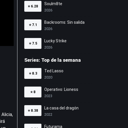
Soulm8te
⭐
6.28
2026
Backrooms: Sin salida
⭐
7.1
2026
Lucky Strike
⭐
7.5
2026
Series: Top de la semana
Ted Lasso
⭐
8.3
2020
Operativo: Lioness
⭐
8
2023
La casa del dragón
⭐
8.38
Alicia,
2022
irá
Futurama