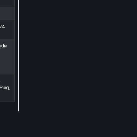
ez,
udia
,
Puig,