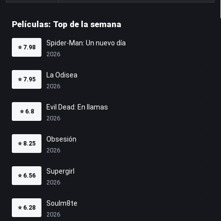
Películas: Top de la semana
Spider-Man: Un nuevo día
⭐
7.98
2026
La Odisea
⭐
7.95
2026
Evil Dead: En llamas
⭐
6.8
2026
Obsesión
⭐
8.25
2026
Supergirl
⭐
6.56
2026
Soulm8te
⭐
6.28
2026