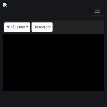
🇲🇽 Latino
Descargar