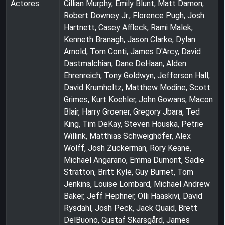
Actores
Cillian Murphy, Emily Blunt, Matt Damon,
Robert Downey Jr., Florence Pugh, Josh
Hartnett, Casey Affleck, Rami Malek,
Kenneth Branagh, Jason Clarke, Dylan
Arnold, Tom Conti, James D'Arcy, David
Dastmalchian, Dane DeHaan, Alden
Ehrenreich, Tony Goldwyn, Jefferson Hall,
David Krumholtz, Matthew Modine, Scott
Grimes, Kurt Koehler, John Gowans, Macon
Blair, Harry Groener, Gregory Jbara, Ted
King, Tim DeKay, Steven Houska, Petrie
Willink, Matthias Schweighöfer, Alex
Wolff, Josh Zuckerman, Rory Keane,
Michael Angarano, Emma Dumont, Sadie
Stratton, Britt Kyle, Guy Burnet, Tom
Jenkins, Louise Lombard, Michael Andrew
Baker, Jeff Hephner, Olli Haaskivi, David
Rysdahl, Josh Peck, Jack Quaid, Brett
DelBuono, Gustaf Skarsgård, James