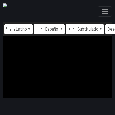
🇲🇽 Latino
🇪🇸 Español
🇺🇸 Subtitulado
Des