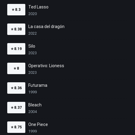
Ted Lasso
⭐
8.3
2020
La casa del dragón
⭐
8.38
2022
Silo
⭐
8.19
2023
Operativo: Lioness
⭐
8
2023
Futurama
⭐
8.36
1999
Bleach
⭐
8.37
2004
One Piece
⭐
8.75
1999