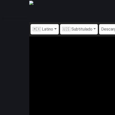
🇲🇽 Latino
🇺🇸 Subtitulado
Descar