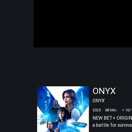
ONYX
ONYX
2025
88
Min.
⭐
10
/
NEW BET+ ORIGINAL
a battle for surviva