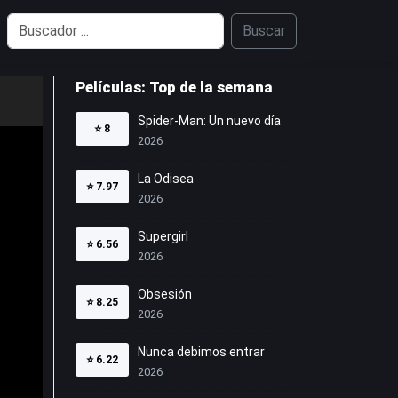
Buscar
Películas: Top de la semana
Spider-Man: Un nuevo día
⭐
8
2026
La Odisea
⭐
7.97
2026
Supergirl
⭐
6.56
2026
Obsesión
⭐
8.25
2026
Nunca debimos entrar
⭐
6.22
2026