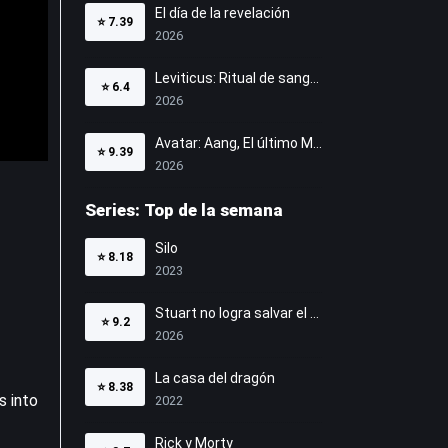
El día de la revelación
⭐
7.39
2026
Leviticus: Ritual de sangre
⭐
6.4
2026
Avatar: Aang, El último Maestro Aire
⭐
9.39
2026
Series: Top de la semana
Silo
⭐
8.18
2023
Stuart no logra salvar el Universo
⭐
9.2
2026
La casa del dragón
⭐
8.38
s into
2022
Rick y Morty